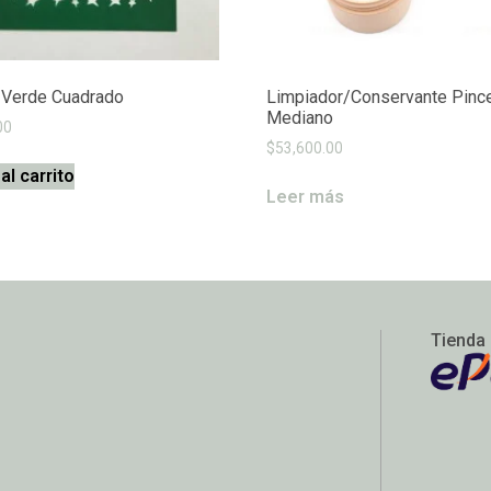
l Verde Cuadrado
Limpiador/Conservante Pinc
Mediano
00
$
53,600.00
al carrito
Leer más
Tienda 