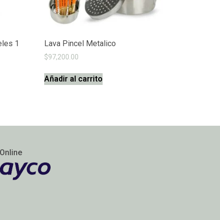
eles 1
Lava Pincel Metalico
$
97,200.00
Añadir al carrito
Online