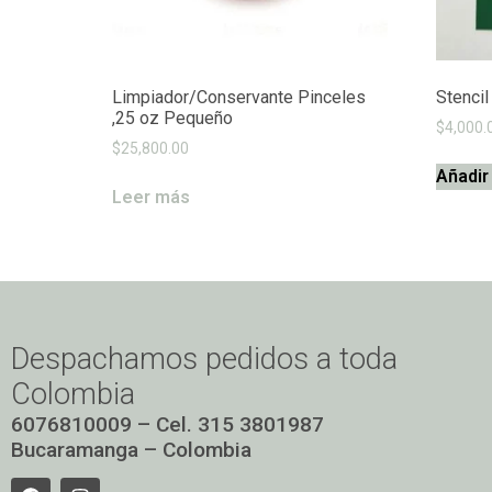
Limpiador/Conservante Pinceles
Stenci
,25 oz Pequeño
$
4,000.
$
25,800.00
Añadir 
Leer más
Despachamos pedidos a toda
Colombia
6076810009 – Cel. 315 3801987
Bucaramanga – Colombia