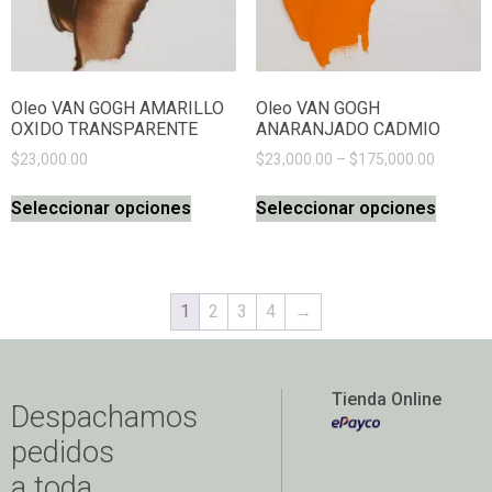
Oleo VAN GOGH AMARILLO
Oleo VAN GOGH
OXIDO TRANSPARENTE
ANARANJADO CADMIO
$
23,000.00
$
23,000.00
–
$
175,000.00
Seleccionar opciones
Seleccionar opciones
1
2
3
4
→
Tienda Online
Despachamos
pedidos
a toda