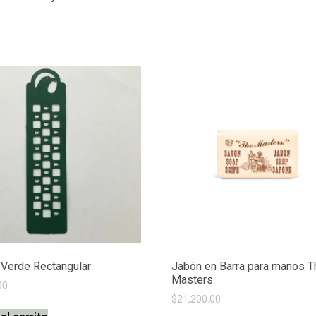
 Verde Rectangular
Jabón en Barra para manos T
Masters
00
$
21,200.00