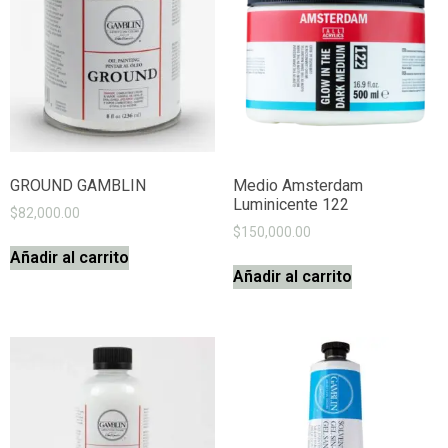
GROUND GAMBLIN
Medio Amsterdam
Luminicente 122
$
82,000.00
$
150,000.00
Añadir al carrito
Añadir al carrito