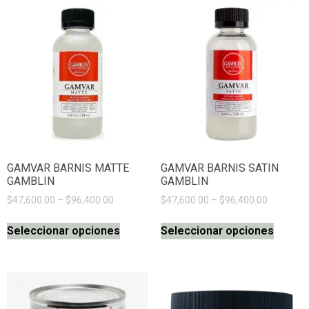
GAMVAR BARNIS MATTE
GAMVAR BARNIS SATIN
GAMBLIN
GAMBLIN
$
47,600.00
–
$
96,400.00
$
47,600.00
–
$
96,400.00
Seleccionar opciones
Seleccionar opciones