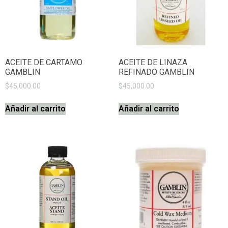
ACEITE DE CARTAMO
ACEITE DE LINAZA
GAMBLIN
REFINADO GAMBLIN
$
45,000.00
$
45,000.00
Añadir al carrito
Añadir al carrito