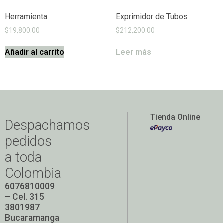
Herramienta
Exprimidor de Tubos
$
19,800.00
$
212,200.00
Añadir al carrito
Leer más
Tienda Online
Despachamos
pedidos
a toda
Colombia
6076810009
– Cel. 315
3801987
Bucaramanga