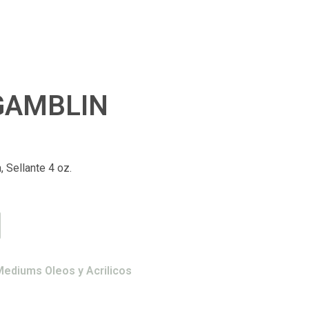
GAMBLIN
, Sellante 4 oz.
ediums Oleos y Acrilicos