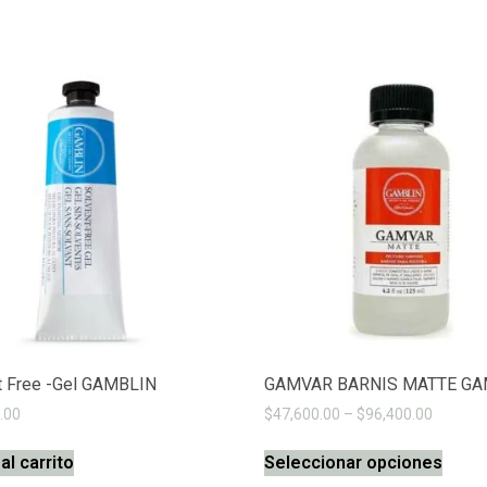
t Free -Gel GAMBLIN
GAMVAR BARNIS MATTE GA
.00
$
47,600.00
–
$
96,400.00
al carrito
Seleccionar opciones