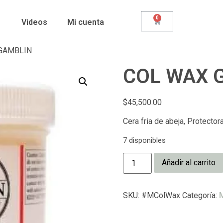
0
Videos
Mi cuenta
GAMBLIN
COL WAX 
$
45,500.00
Cera fria de abeja, Protectora
7 disponibles
Añadir al carrito
SKU:
#MColWax
Categoría:
M