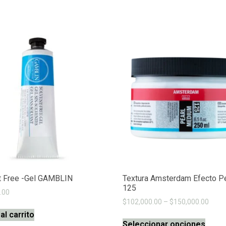
t Free -Gel GAMBLIN
Textura Amsterdam Efecto Pe
125
.00
$
102,000.00
–
$
150,000.00
al carrito
Seleccionar opciones