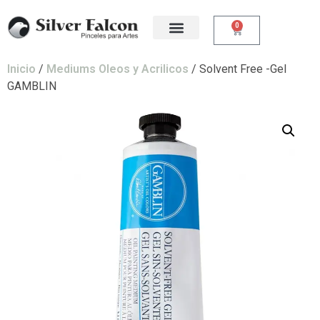
0
Inicio
/
Mediums Oleos y Acrilicos
/ Solvent Free -Gel
GAMBLIN