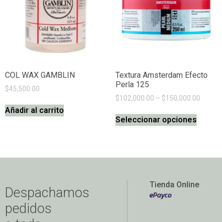
COL WAX GAMBLIN
Textura Amsterdam Efecto
Perla 125
$
45,500.00
$
102,000.00
–
$
150,000.00
Añadir al carrito
Seleccionar opciones
Tienda Online
Despachamos
pedidos