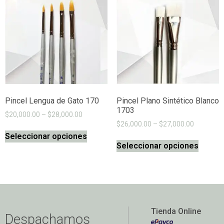
Pincel Lengua de Gato 170
Pincel Plano Sintético Blanco
1703
$
20,000.00
–
$
28,000.00
$
26,000.00
–
$
27,000.00
Seleccionar opciones
Seleccionar opciones
Tienda Online
Despachamos