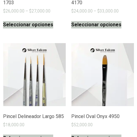
1703
4170
$
26,000.00
–
$
27,000.00
$
24,000.00
–
$
33,000.00
Seleccionar opciones
Seleccionar opciones
Pincel Delineador Largo 585
Pincel Oval Onyx 4950
$
18,000.00
$
52,000.00