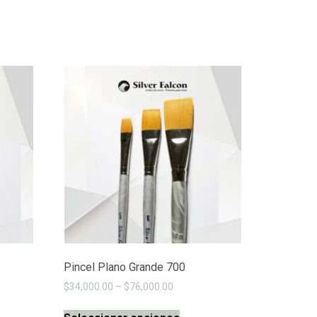
Pincel Plano Grande 700
$
34,000.00
–
$
76,000.00