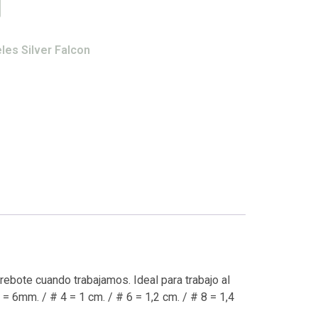
les Silver Falcon
rebote cuando trabajamos. Ideal para trabajo al
 6mm. / # 4 = 1 cm. / # 6 = 1,2 cm. / # 8 = 1,4