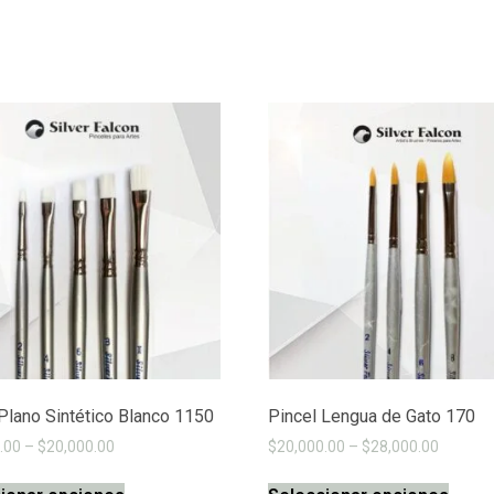
Plano Sintético Blanco 1150
Pincel Lengua de Gato 170
.00
–
$
20,000.00
$
20,000.00
–
$
28,000.00