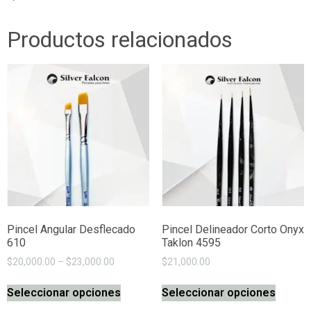
Productos relacionados
Pincel Angular Desflecado
Pincel Delineador Corto Onyx
610
Taklon 4595
$
20,000.00
–
$
23,000.00
$
21,000.00
Seleccionar opciones
Seleccionar opciones