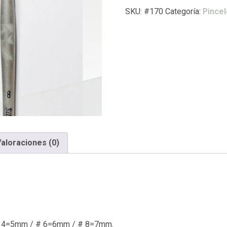
SKU:
#170
Categoría:
Pincel
aloraciones (0)
 # 4=5mm / # 6=6mm / # 8=7mm.