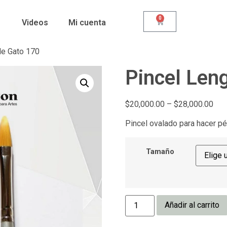
0
Videos
Mi cuenta
de Gato 170
Pincel Len
$
20,000.00
–
$
28,000.00
Pincel ovalado para hacer pét
Tamaño
Añadir al carrito