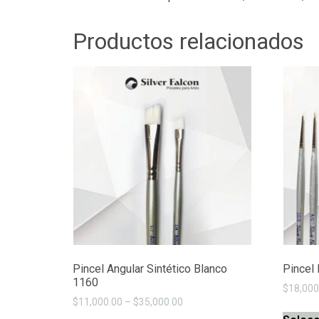
Productos relacionados
Pincel Angular Sintético Blanco
Pincel
1160
$
18,000
$
11,000.00
–
$
35,000.00