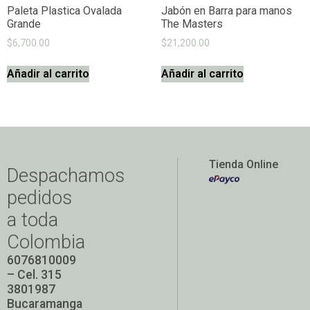
Paleta Plastica Ovalada
Jabón en Barra para manos
Grande
The Masters
$
6,700.00
$
21,200.00
Añadir al carrito
Añadir al carrito
Tienda Online
Despachamos
pedidos
a toda
Colombia
6076810009
– Cel. 315
3801987
Bucaramanga