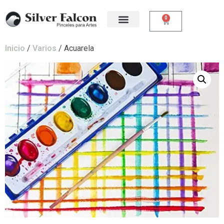
0
Inicio
/
Varios
/ Acuarela