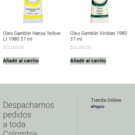
Oleo Gamblin Hansa Yellow
Oleo Gamblin Viridian 1980
Lt 1980 37 ml
37 ml
$
33,000.00
$
33,000.00
Añadir al carrito
Añadir al carrito
Tienda Online
Despachamos
pedidos
a toda
Colombia