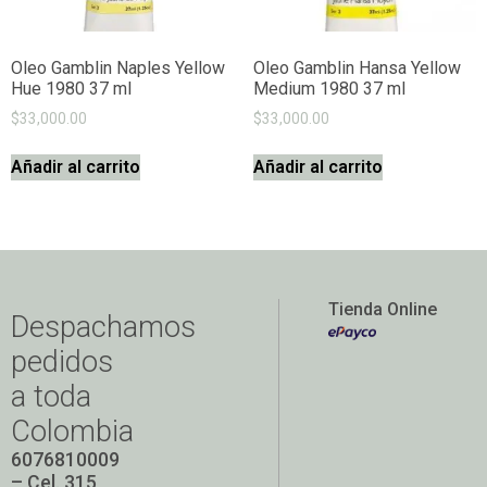
Oleo Gamblin Naples Yellow
Oleo Gamblin Hansa Yellow
Hue 1980 37 ml
Medium 1980 37 ml
$
33,000.00
$
33,000.00
Añadir al carrito
Añadir al carrito
Tienda Online
Despachamos
pedidos
a toda
Colombia
6076810009
– Cel. 315