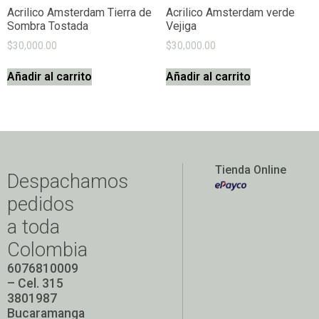
Acrilico Amsterdam Tierra de
Acrilico Amsterdam verde
Sombra Tostada
Vejiga
$
30,000.00
$
30,000.00
Añadir al carrito
Añadir al carrito
Tienda Online
Despachamos
pedidos
a toda
Colombia
6076810009
– Cel. 315
3801987
Bucaramanga