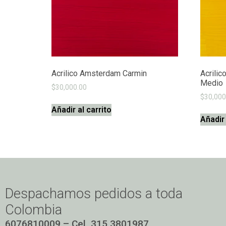
Acrilico Amsterdam Carmin
Acrili
Medio
$
30,000.00
$
30,000
Añadir al carrito
Añadir 
Despachamos pedidos a toda
Colombia
6076810009 – Cel. 315 3801987