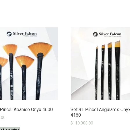
 Pincel Abanico Onyx 4600
Set 91 Pincel Angulares Onyx
4160
.00
$
110,000.00