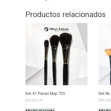
Productos relacionados
Set 41 Pincel Mop 735
Set 96
$
60,000.00
$
90,000