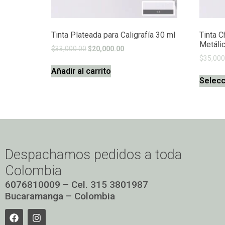
Tinta Plateada para Caligrafía 30 ml
Tinta C
Metáli
$
33,000.00
$
20,000.00
$
35,000
Añadir al carrito
Selecc
Despachamos pedidos a toda
Colombia
6076810009 – Cel. 315 3801987
Bucaramanga – Colombia