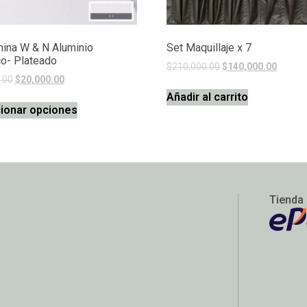
hina W & N Aluminio
Set Maquillaje x 7
co- Plateado
$
210,000.00
$
140,000.00
.00
$
20,000.00
Añadir al carrito
ionar opciones
Tienda 