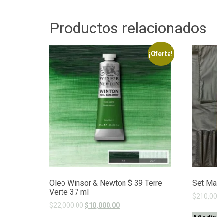
Productos relacionados
¡Oferta!
Oleo Winsor & Newton $ 39 Terre
Set Maq
Verte 37 ml
$
210,00
$
22,000.00
$
10,000.00