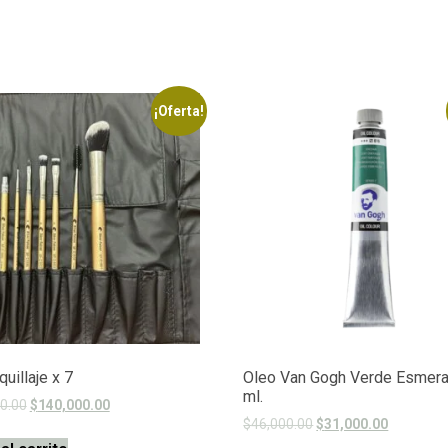
¡Oferta!
uillaje x 7
Oleo Van Gogh Verde Esmera
ml.
0.00
$
140,000.00
$
46,000.00
$
31,000.00