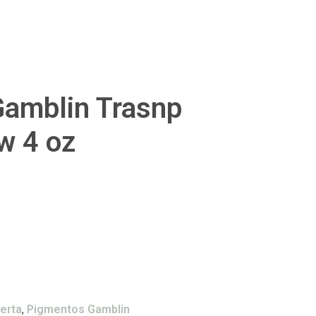
amblin Trasnp
w 4 oz
erta
,
Pigmentos Gamblin