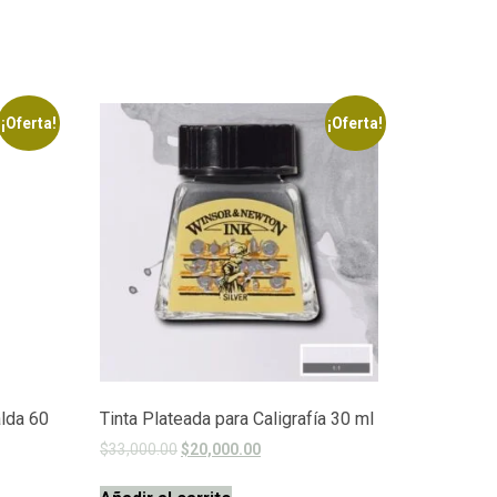
¡Oferta!
¡Oferta!
lda 60
Tinta Plateada para Caligrafía 30 ml
$
33,000.00
$
20,000.00