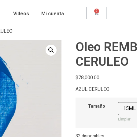
0
Videos
Mi cuenta
RULEO
Oleo REM
CERULEO
$
78,000.00
AZUL CERULEO
Tamaño
Limpiar
32 disponibles