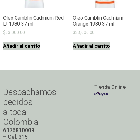
Oleo Gamblin Cadmium Red
Oleo Gamblin Cadmium
Lt 1980 37 ml
Orange 1980 37 ml
$
33,000.00
$
33,000.00
Añadir al carrito
Añadir al carrito
Tienda Online
Despachamos
pedidos
a toda
Colombia
6076810009
– Cel. 315