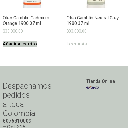
Oleo Gamblin Cadmium
Oleo Gamblin Neutral Grey
Orange 1980 37 ml
1980 37 ml
$
33,000.00
$
33,000.00
Añadir al carrito
Leer más
Tienda Online
Despachamos
pedidos
a toda
Colombia
6076810009
– Cel. 315