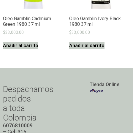
Oleo Gamblin Cadmium
Oleo Gamblin Ivory Black
Green 1980 37 ml
1980 37 ml
$
33,000.00
$
33,000.00
Añadir al carrito
Añadir al carrito
Tienda Online
Despachamos
pedidos
a toda
Colombia
6076810009
– Cel. 315