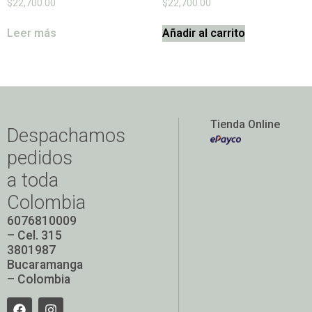
$
22,700.00
$
22,700.00
Leer más
Añadir al carrito
Tienda Online
Despachamos
pedidos
a toda
Colombia
6076810009
– Cel. 315
3801987
Bucaramanga
– Colombia