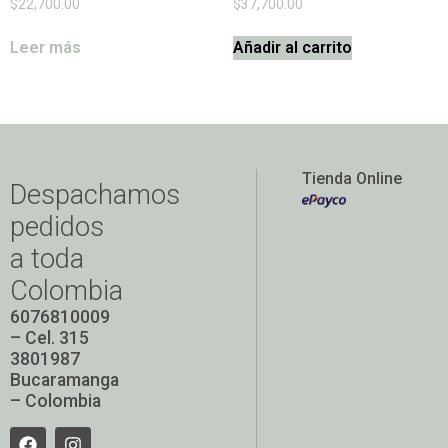
$
22,700.00
$
37,700.00
Leer más
Añadir al carrito
Tienda Online
Despachamos
pedidos
a toda
Colombia
6076810009
– Cel. 315
3801987
Bucaramanga
– Colombia