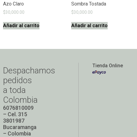
Azo Claro
Sombra Tostada
$
30,000.00
$
30,000.00
Añadir al carrito
Añadir al carrito
Tienda Online
Despachamos
pedidos
a toda
Colombia
6076810009
– Cel. 315
3801987
Bucaramanga
– Colombia