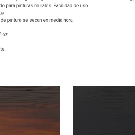
ado para pinturas murales. Facilidad de uso
gua
 de pintura se secan en media hora.
.
l.oz.
e..