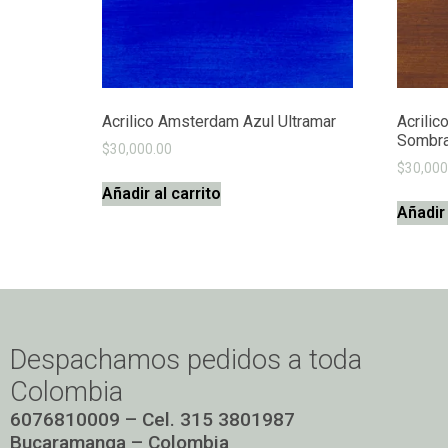
Acrilico Amsterdam Azul Ultramar
Acrilic
Sombra
$
30,000.00
$
30,000
Añadir al carrito
Añadir 
Despachamos pedidos a toda
Colombia
6076810009 – Cel. 315 3801987
Bucaramanga – Colombia