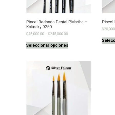
Pincel Redondo Dental P.Martha –
Pincel
Kolinsky 9250
$
20,000
$
45,000.00
–
$
245,000.00
Selecc
Seleccionar opciones