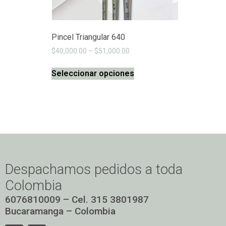
Pincel Triangular 640
$
40,000.00
–
$
51,000.00
Seleccionar opciones
Despachamos pedidos a toda
Colombia
6076810009 – Cel. 315 3801987
Bucaramanga – Colombia