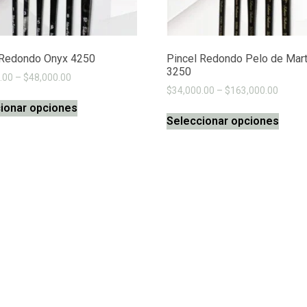
 Redondo Onyx 4250
Pincel Redondo Pelo de Mar
3250
.00
–
$
48,000.00
$
34,000.00
–
$
163,000.00
ionar opciones
Seleccionar opciones