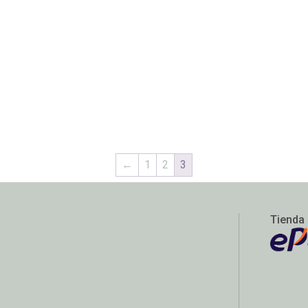
←
1
2
3
Tienda 